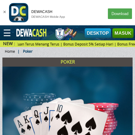
×
DEWACASH
Download
DEWACASH Mobile App
☰
DESKTOP
MASUK
NEW :
CASH Cuan Terus Menang Terus | Bonus Deposit 5% Setiap Hari | Bonus Fre
DAFTAR
MASUK
Home
Poker
POKER
Beranda
Deposit
Games
PROMO
Sportbook
PROMO
E-Sport
PROMO