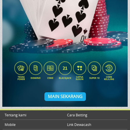
Live Casino
Poker
PROMO
Slots
PROMO
IDN Live
Togel
PROMO
Elottery
MAIN SEKARANG
Tangkas
PROMO
Tentang kami
Cara Betting
Tembak Ikan
Mobile
Link Dewacash